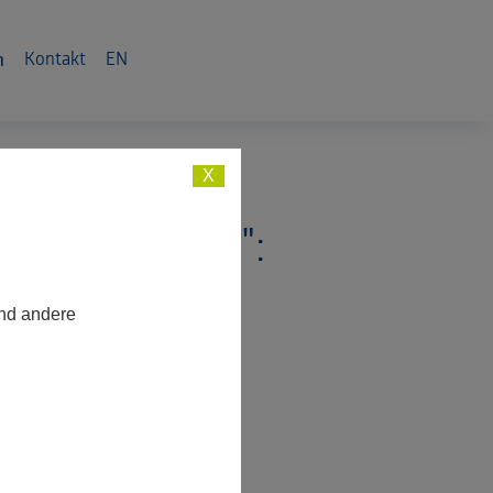
n
Kontakt
EN
X
RREICHEN": E
end andere