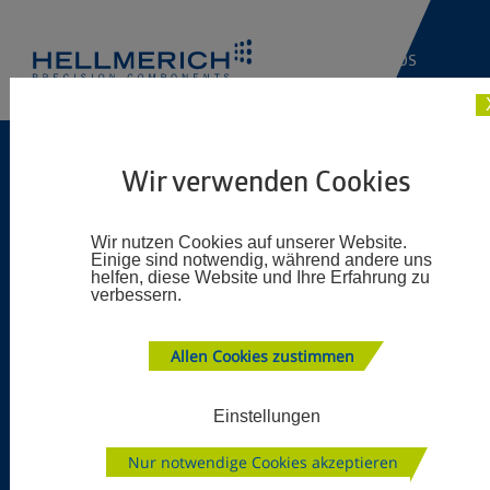
Jobs
Wir verwenden Cookies
PRODUKTE.
PRÄZISIONSKOMPONE
Wir nutzen Cookies auf unserer Website.
Einige sind notwendig, während andere uns
helfen, diese Website und Ihre Erfahrung zu
FÜR
verbessern.
WERKZEUGMASCHINEN
Allen Cookies zustimmen
Einstellungen
Wir entwickeln und produzieren
Präzisionskomponenten für den Maschinenbau und
Nur notwendige Cookies akzeptieren
konzentrieren uns insbesondere auf